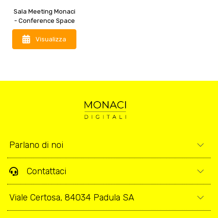
Sala Meeting Monaci
- Conference Space
nella Certosa di
Padula
Visualizza
Parlano di noi
Contattaci
Viale Certosa, 84034 Padula SA