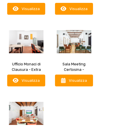
Coworking nella
Private Space
Certosa di Padula
Visualizza
Coworking nella
Visualizza
Certosa di Padula
Ufficio Monaci di
Sala Meeting
Clausura - Extra
Certosina -
Private Space
Conference Space
Coworking nella
Visualizza
nella Certosa di
Visualizza
Certosa di Padula
Padula