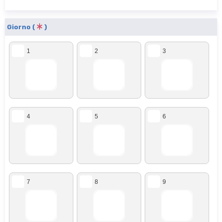
Giorno (
)
1
2
3
4
5
6
7
8
9